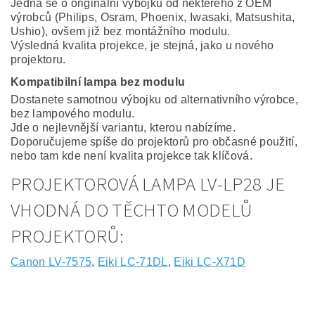
Jedná se o originální výbojku od některého z OEM
výrobců (Philips, Osram, Phoenix, Iwasaki, Matsushita,
Ushio), ovšem již bez montážního modulu.
Výsledná kvalita projekce, je stejná, jako u nového
projektoru.
Kompatibilní lampa bez modulu
Dostanete samotnou výbojku od alternativního výrobce,
bez lampového modulu.
Jde o nejlevnější variantu, kterou nabízíme.
Doporučujeme spíše do projektorů pro občasné použití,
nebo tam kde není kvalita projekce tak klíčová.
PROJEKTOROVÁ LAMPA LV-LP28 JE
VHODNÁ DO TĚCHTO MODELŮ
PROJEKTORŮ:
Canon LV-7575
,
Eiki LC-71DL
,
Eiki LC-X71D