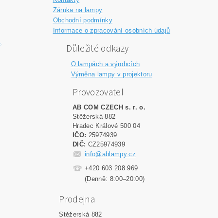
Záruka na lampy
Obchodní podmínky
Informace o zpracování osobních údajů
Důležité odkazy
O lampách a výrobcích
Výměna lampy v projektoru
Provozovatel
AB COM CZECH s. r. o.
Stěžerská 882
Hradec Králové 500 04
IČO:
25974939
DIČ:
CZ25974939
info@ablampy.cz
+420 603 208 969
(Denně: 8:00–20:00)
Prodejna
Stěžerská 882