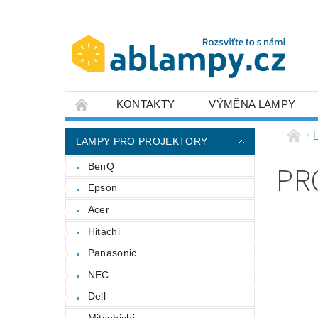
KONTAKTY
VÝMĚNA LAMPY
LAMPY PRO PROJEKTORY
PR
BenQ
Epson
Acer
Hitachi
Panasonic
NEC
Dell
Mitsubishi