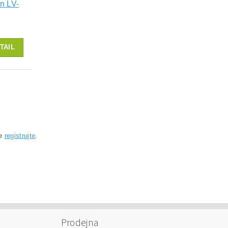
n LV-
TAIL
se
registrujte
.
Prodejna