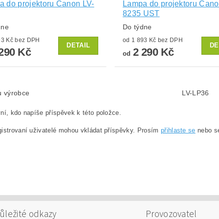
 do projektoru Canon LV-
Lampa do projektoru Cano
8235 UST
dne
Do týdne
od 1 893 Kč bez DPH
od 1 893 Kč bez DPH
DETAIL
DE
290 Kč
2 290 Kč
od
lu výrobce
LV-LP36
ní, kdo napíše příspěvek k této položce.
istrovaní uživatelé mohou vkládat příspěvky. Prosím
přihlaste se
nebo 
ůležité odkazy
Provozovatel