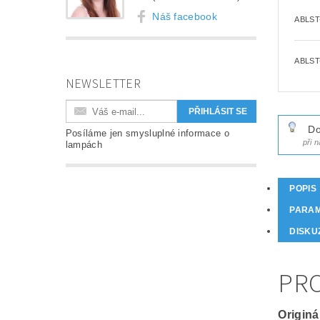
Náš facebook
ABLST
ABLST
NEWSLETTER
Do
Posíláme jen smysluplné informace o
při 
lampách
POPIS
PARA
DISKU
PRO
Originá