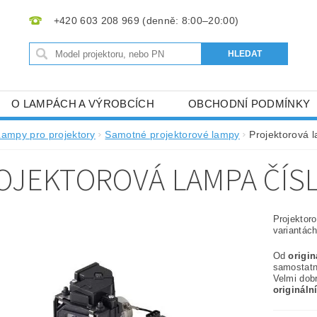
+420 603 208 969
O LAMPÁCH A VÝROBCÍCH
OBCHODNÍ PODMÍNKY
Lampy pro projektory
Samotné projektorové lampy
Projektorová 
OJEKTOROVÁ LAMPA ČÍSL
Projektor
variantách
Od
origi
samostat
Velmi dob
origináln