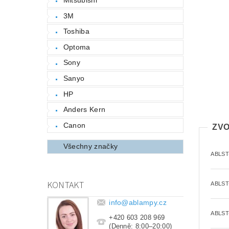
3M
Toshiba
Optoma
Sony
Sanyo
HP
Anders Kern
Canon
ZVO
Všechny značky
ABLST
KONTAKT
ABLST
info
@
ablampy.cz
ABLST
+420 603 208 969
(Denně: 8:00–20:00)