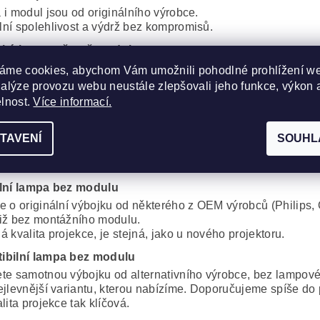
 i modul jsou od originálního výrobce.
ní spolehlivost a výdrž bez kompromisů.
cká lampa včetně modulu
obré řešení, za dobrou cenu. Kvalitní originální výbojka od 
áme cookies, abychom Vám umožnili pohodlné prohlížení w
, Iwasaki, Matsushita, Ushio) s montážním modulem od komp
nalýze provozu webu neustále zlepšovali jeho funkce, výkon 
proti plnému originálu je minimální.
elnost.
Více informací.
ibilní lampa s modulem
 i modul od alternativního výrobce. Cenově velmi dobré řeše
TAVENÍ
SOUHL
í kvalita lampy, oproti originálu.
 do projektorů, které nejsou zapnuté většinu dne, jde o vynik
lní lampa bez modulu
e o originální výbojku od některého z OEM výrobců (Philips, 
iž bez montážního modulu.
 kvalita projekce, je stejná, jako u nového projektoru.
ibilní lampa bez modulu
te samotnou výbojku od alternativního výrobce, bez lampov
ejlevnější variantu, kterou nabízíme. Doporučujeme spíše do 
lita projekce tak klíčová.