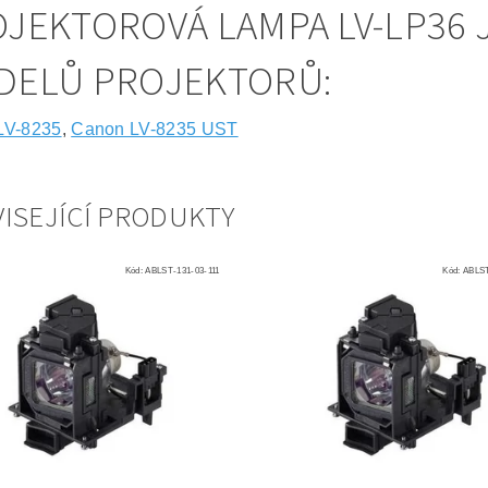
JEKTOROVÁ LAMPA LV-LP36 
DELŮ PROJEKTORŮ:
LV-8235
,
Canon LV-8235 UST
ISEJÍCÍ PRODUKTY
Kód:
ABLST-131-03-111
Kód:
ABLST