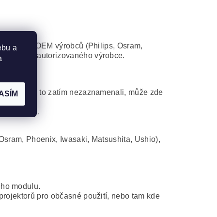
některého z OEM výrobců (Philips, Osram,
ebu a
atibilního autorizovaného výrobce.
a
ní. Ač jsme to zatím nezaznamenali, může zde
ASÍM
ajicí volbu.
Osram, Phoenix, Iwasaki, Matsushita, Ushio),
ého modulu.
projektorů pro občasné použití, nebo tam kde