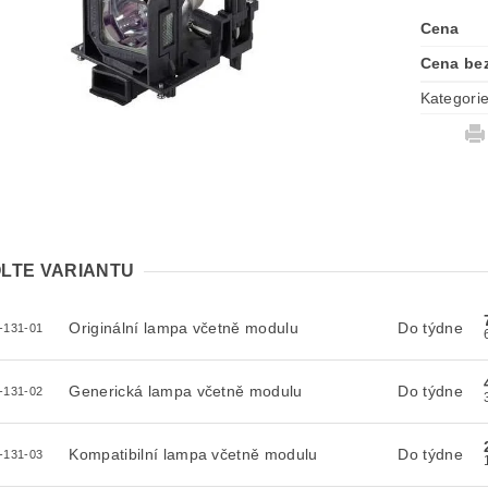
Cena
Cena be
Kategori
LTE VARIANTU
Originální lampa včetně modulu
Do týdne
-131-01
Generická lampa včetně modulu
Do týdne
-131-02
Kompatibilní lampa včetně modulu
Do týdne
-131-03