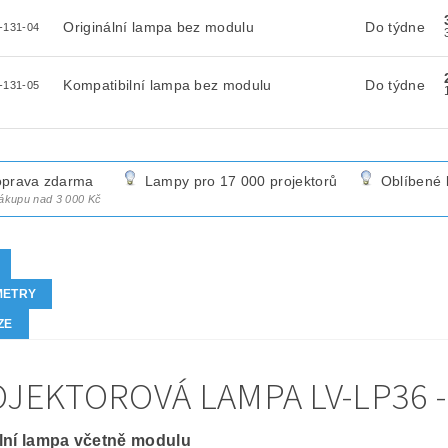
Originální lampa bez modulu
Do týdne
-131-04
Kompatibilní lampa bez modulu
Do týdne
-131-05
prava zdarma
Lampy pro 17 000 projektorů
Oblíbené 
nákupu nad 3 000 Kč
METRY
ZE
JEKTOROVÁ LAMPA LV-LP36 -
lní lampa včetně modulu