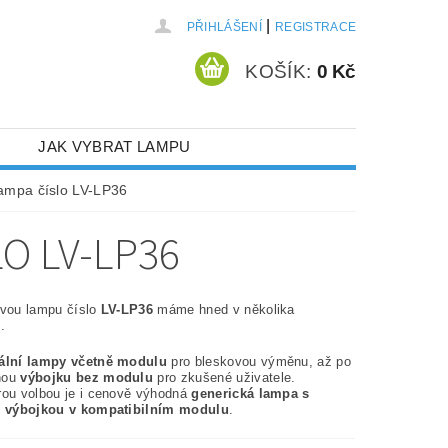
|
PŘIHLÁŠENÍ
REGISTRACE
KOŠÍK:
0 Kč
JAK VYBRAT LAMPU
lampa číslo LV-LP36
O LV-LP36
ovou lampu číslo
LV-LP36
máme hned v několika
.
nální lampy včetně modulu
pro bleskovou výměnu, až po
nou
výbojku bez modulu
pro zkušené uživatele.
rou volbou je i cenově výhodná
generická lampa s
í výbojkou v kompatibilním modulu
.