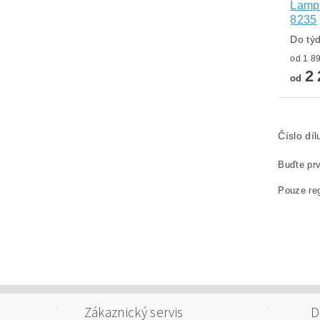
Lampa
8235
Do tý
2 
od
Číslo dí
Buďte prv
Pouze reg
Zákaznický servis
D