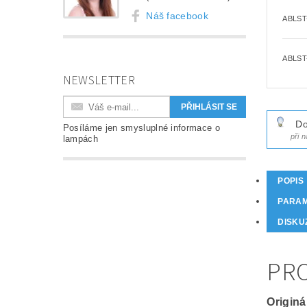
Náš facebook
ABLST
ABLST
NEWSLETTER
Do
Posíláme jen smysluplné informace o
při 
lampách
POPIS
PARA
DISKU
PRO
Originá