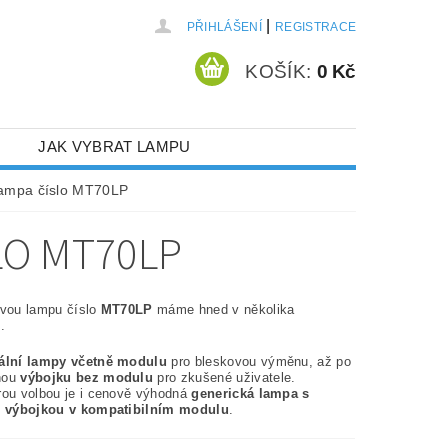
|
PŘIHLÁŠENÍ
REGISTRACE
KOŠÍK:
0 Kč
JAK VYBRAT LAMPU
lampa číslo MT70LP
LO MT70LP
ovou lampu číslo
MT70LP
máme hned v několika
.
nální lampy včetně modulu
pro bleskovou výměnu, až po
nou
výbojku bez modulu
pro zkušené uživatele.
rou volbou je i cenově výhodná
generická lampa s
í výbojkou v kompatibilním modulu
.