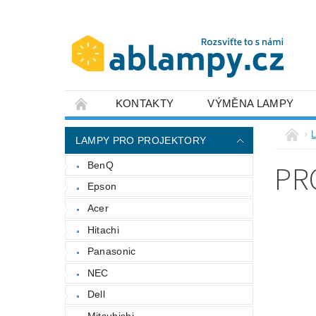
KONTAKTY
VÝMĚNA LAMPY
LAMPY PRO PROJEKTORY
PR
BenQ
Epson
Acer
Hitachi
Panasonic
NEC
Dell
Mitsubishi