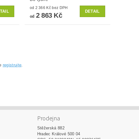
od 2 366 Kč bez DPH
TAIL
DETAIL
2 863 Kč
od
se
registrujte
.
Prodejna
Stěžerská 882
Hradec Králové 500 04