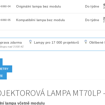
4
Originální lampa bez modulu
Do týdne
-6060-04
2
Kompatibilní lampa bez modulu
Do týdne
-6060-05
prava zdarma
Lampy pro 17 000 projektorů
Oblíbené 
nákupu nad 3 000 Kč
METRY
ZE
JEKTOROVÁ LAMPA MT70LP -
lní lampa včetně modulu