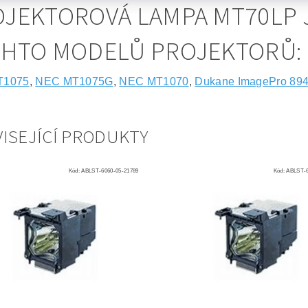
JEKTOROVÁ LAMPA MT70LP 
CHTO MODELŮ PROJEKTORŮ:
T1075
,
NEC MT1075G
,
NEC MT1070
,
Dukane ImagePro 89
ISEJÍCÍ PRODUKTY
Kód:
ABLST-6060-05-21789
Kód:
ABLST-6