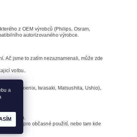
některého z OEM výrobců (Philips, Osram,
atibilního autorizovaného výrobce.
ní. Ač jsme to zatím nezaznamenali, může zde
ajicí volbu.
Osram, Phoenix, Iwasaki, Matsushita, Ushio),
ebu a
a
ého modulu.
ASÍM
projektorů pro občasné použití, nebo tam kde