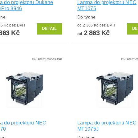
 do projektoru Dukane
Lampa do projektoru NEC
ePro 8946
MT1075
dne
Do týdne
od 2 366 Kč bez DPH
od 2 366 Kč bez DPH
DETAIL
DE
863 Kč
2 863 Kč
od
Kód:
ABLST-6060-05-4907
Kód:
ABLST-60
a do projektoru NEC
Lampa do projektoru NEC
70
MT1075J
dne
Do týdne