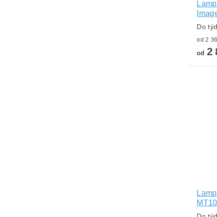
Lampa
Imag
Do tý
2 
od
Lamp
MT10
Do tý