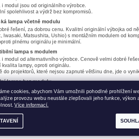
 i modul jsou od originálního výrobce.
ní spolehlivost a výdrž bez kompromisů.
cká lampa včetně modulu
obré řešení, za dobrou cenu. Kvalitní originální výbojka od 
, Iwasaki, Matsushita, Ushio) s montážním modulem od komp
proti plnému originálu je minimální.
ibilní lampa s modulem
 i modul od alternativního výrobce. Cenově velmi dobré řeše
í kvalita lampy, oproti originálu.
 do projektorů, které nejsou zapnuté většinu dne, jde o vynik
lní lampa bez modulu
e o originální výbojku od některého z OEM výrobců (Philips, 
áme cookies, abychom Vám umožnili pohodlné prohlížení w
iž bez montážního modulu.
nalýze provozu webu neustále zlepšovali jeho funkce, výkon 
 kvalita projekce, je stejná, jako u nového projektoru.
elnost.
Více informací.
ibilní lampa bez modulu
te samotnou výbojku od alternativního výrobce, bez lampov
TAVENÍ
SOUHL
ejlevnější variantu, kterou nabízíme. Doporučujeme spíše do 
lita projekce tak klíčová.