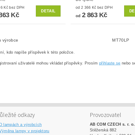
od 2 366 Kč bez DPH
od 2 366 Kč bez DPH
DETAIL
DE
863 Kč
2 863 Kč
od
lu výrobce
MT70LP
ní, kdo napíše příspěvek k této položce.
istrovaní uživatelé mohou vkládat příspěvky. Prosím
přihlaste se
nebo 
ůležité odkazy
Provozovatel
AB COM CZECH s. r. o.
O lampách a výrobcích
Stěžerská 882
Výměna lampy v projektoru