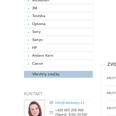
3M
Toshiba
Optoma
Sony
Sanyo
HP
Anders Kern
Canon
ZVO
Všechny značky
ABLST
KONTAKT
ABLST
info
@
ablampy.cz
ABLST
+420 603 208 969
(Denně: 8:00–20:00)