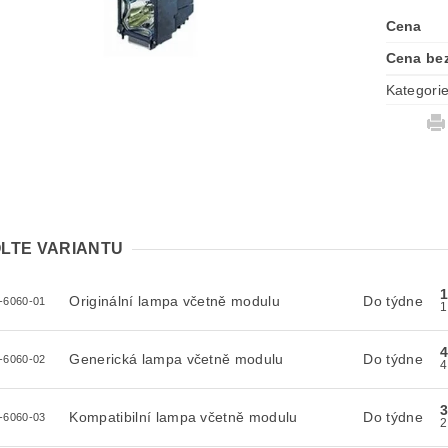
Cena
Cena be
Kategori
LTE VARIANTU
Originální lampa včetně modulu
Do týdne
-6060-01
4
Generická lampa včetně modulu
Do týdne
-6060-02
3
Kompatibilní lampa včetně modulu
Do týdne
-6060-03