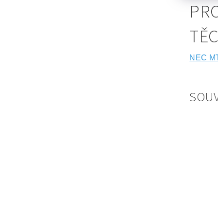
PRO
TĚ
NEC M
SOUV