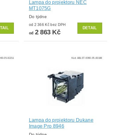
Lampa do projektoru NEC
MT1075G
Do týdne
od 2 366 Kč bez DPH
TAIL
DETAIL
2 863 Kč
od
60-05-82211
Kód:
ABLST-6060-05-83188
Lampa do projektoru Dukane
Image Pro 8946
Do týdne