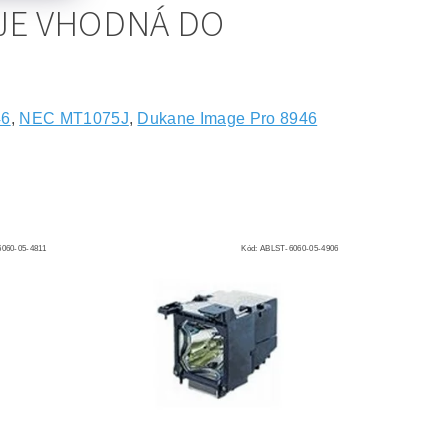
JE VHODNÁ DO
46
,
NEC MT1075J
,
Dukane Image Pro 8946
060-05-4811
Kód:
ABLST-6060-05-4906