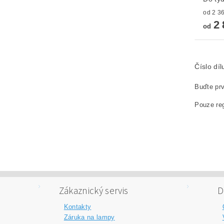
2 
od
Číslo dí
Buďte prv
Pouze reg
Zákaznický servis
D
Kontakty
Záruka na lampy