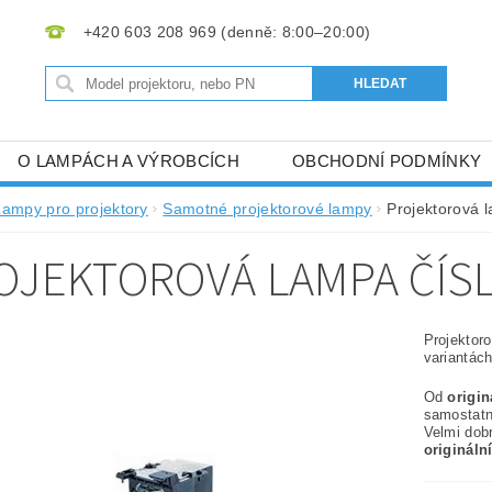
+420 603 208 969
O LAMPÁCH A VÝROBCÍCH
OBCHODNÍ PODMÍNKY
Lampy pro projektory
Samotné projektorové lampy
Projektorová 
OJEKTOROVÁ LAMPA ČÍS
Projektor
variantách
Od
origi
samostat
Velmi dob
origináln