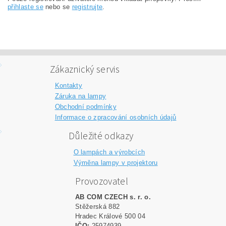
přihlaste se
nebo se
registrujte
.
Zákaznický servis
Kontakty
Záruka na lampy
Obchodní podmínky
Informace o zpracování osobních údajů
Důležité odkazy
O lampách a výrobcích
Výměna lampy v projektoru
Provozovatel
AB COM CZECH s. r. o.
Stěžerská 882
Hradec Králové 500 04
IČO:
25974939