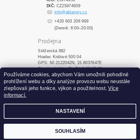
DIČ:
CZ25974939
info@ablampy.cz
+420 603 208 969
(Denně: 8:00–20:00)
Prodejna
Stěžerská 882
Hradec Králové 500 04
GPS: 50.2122042N, 15.8037647E
Otevírací doba: Po-Pá 8:00-17:00
Používáme cookies, abychom Vám umožnili pohodlné
prohlížení webu a díky analýze provozu webu neustále
Upravit nastavení cookies
2026 ©
ablampy.cz
, všechna práva vyhrazena
zlepšovali jeho funkce, výkon a použitelnost.
Více
informací.
Vytvořil Shoptet
NASTAVENÍ
Podle zákona o evidenci tržeb
je prodávající povinen
vystavit kupujícímu účtenku.
Zároveň je povinen
zaevidovat přijatou tržbu u
SOUHLASÍM
správce daně online; v
případě technického výpadku
pak nejpozději do 48 hodin.