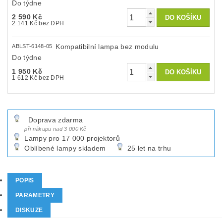
Do týdne
2 590 Kč
2 141 Kč bez DPH
Kompatibilní lampa bez modulu
ABLST-6148-05
Do týdne
1 950 Kč
1 612 Kč bez DPH
Doprava zdarma
při nákupu nad 3 000 Kč
Lampy pro 17 000 projektorů
Oblíbené lampy skladem
25 let na trhu
POPIS
PARAMETRY
DISKUZE