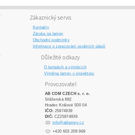
Zákaznický servis
Kontakty
Záruka na lampy
Obchodní podmínky
Informace o zpracování osobních údajů
Důležité odkazy
O lampách a výrobcích
Výměna lampy v projektoru
Provozovatel
AB COM CZECH s. r. o.
Stěžerská 882
Hradec Králové 500 04
IČO:
25974939
DIČ:
CZ25974939
info@ablampy.cz
+420 603 208 969