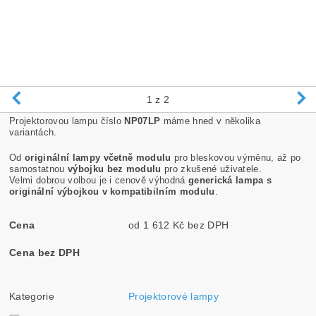
1
z 2
Projektorovou lampu číslo
NP07LP
máme hned v několika
variantách.
Od
originální lampy včetně modulu
pro bleskovou výměnu, až po
samostatnou
výbojku bez modulu
pro zkušené uživatele.
Velmi dobrou volbou je i cenově výhodná
generická lampa s
originální výbojkou v kompatibilním modulu
.
Cena
od 1 612 Kč bez DPH
Cena bez DPH
Kategorie
Projektorové lampy