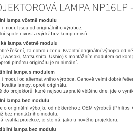
JEKTOROVÁ LAMPA NP16LP -
lní lampa včetně modulu
 i modul jsou od originálního výrobce.
ní spolehlivost a výdrž bez kompromisů.
cká lampa včetně modulu
obré řešení, za dobrou cenu. Kvalitní originální výbojka od 
, Iwasaki, Matsushita, Ushio) s montážním modulem od komp
proti plnému originálu je minimální.
ibilní lampa s modulem
 i modul od alternativního výrobce. Cenově velmi dobré řeše
í kvalita lampy, oproti originálu.
 do projektorů, které nejsou zapnuté většinu dne, jde o vynik
lní lampa bez modulu
e o originální výbojku od některého z OEM výrobců (Philips, 
iž bez montážního modulu.
 kvalita projekce, je stejná, jako u nového projektoru.
ibilní lampa bez modulu