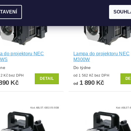
TAVENÍ
SOUHL
a do projektoru NEC
Lampa do projektoru NEC
0WS
M300W
dne
Do týdne
od 1 562 Kč bez DPH
od 1 562 Kč bez DPH
DETAIL
DE
890 Kč
1 890 Kč
od
Kód:
ABLST-6302-05-5038
Kód:
ABLST-6