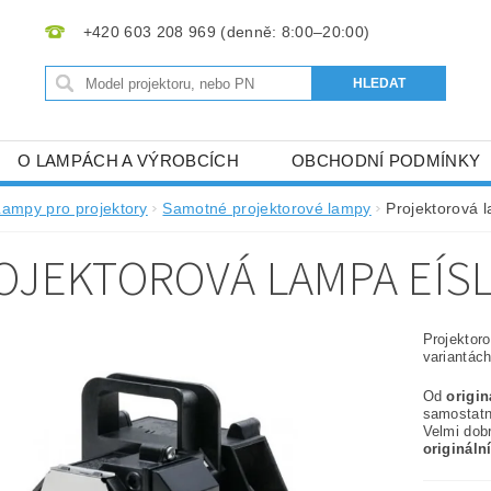
+420 603 208 969
O LAMPÁCH A VÝROBCÍCH
OBCHODNÍ PODMÍNKY
Lampy pro projektory
Samotné projektorové lampy
Projektorová 
OJEKTOROVÁ LAMPA EÍS
Projektor
variantách
Od
origi
samostat
Velmi dob
origináln