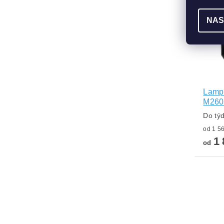
NAS
Lamp
M26
Do tý
1 
od