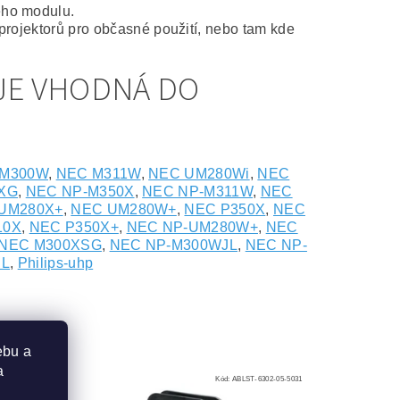
ého modulu.
projektorů pro občasné použití, nebo tam kde
JE VHODNÁ DO
-M300W
,
NEC M311W
,
NEC UM280Wi
,
NEC
XG
,
NEC NP-M350X
,
NEC NP-M311W
,
NEC
UM280X+
,
NEC UM280W+
,
NEC P350X
,
NEC
10X
,
NEC P350X+
,
NEC NP-UM280W+
,
NEC
NEC M300XSG
,
NEC NP-M300WJL
,
NEC NP-
JL
,
Philips-uhp
ebu a
a
302-05-5030
Kód:
ABLST-6302-05-5031