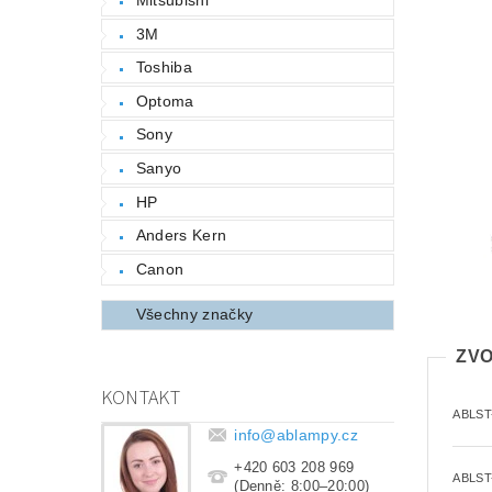
3M
Toshiba
Optoma
Sony
Sanyo
HP
Anders Kern
Canon
Všechny značky
ZVO
KONTAKT
ABLST
info
@
ablampy.cz
+420 603 208 969
ABLST
(Denně: 8:00–20:00)