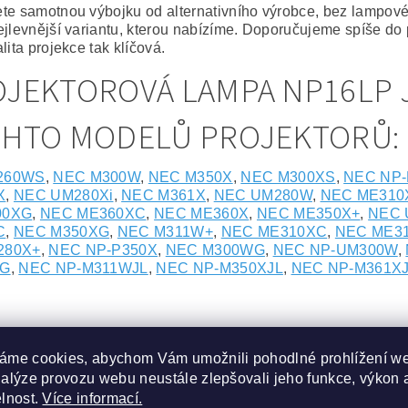
te samotnou výbojku od alternativního výrobce, bez lampov
ejlevnější variantu, kterou nabízíme. Doporučujeme spíše do 
lita projekce tak klíčová.
JEKTOROVÁ LAMPA NP16LP 
CHTO MODELŮ PROJEKTORŮ:
260WS
,
NEC M300W
,
NEC M350X
,
NEC M300XS
,
NEC NP
X
,
NEC UM280Xi
,
NEC M361X
,
NEC UM280W
,
NEC ME310
00XG
,
NEC ME360XC
,
NEC ME360X
,
NEC ME350X+
,
NEC 
C
,
NEC M350XG
,
NEC M311W+
,
NEC ME310XC
,
NEC ME3
280X+
,
NEC NP-P350X
,
NEC M300WG
,
NEC NP-UM300W
,
-G
,
NEC NP-M311WJL
,
NEC NP-M350XJL
,
NEC NP-M361X
ISEJÍCÍ PRODUKTY
áme cookies, abychom Vám umožnili pohodlné prohlížení w
nalýze provozu webu neustále zlepšovali jeho funkce, výkon 
Kód:
ABLST-6302-05-5028
Kód:
ABLST-6
elnost.
Více informací.