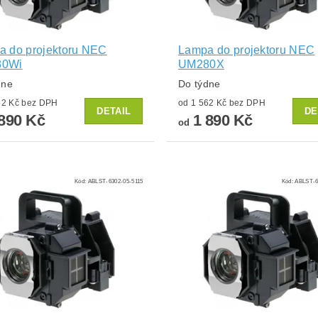
a do projektoru NEC
Lampa do projektoru NEC
80Wi
UM280X
dne
Do týdne
od 1 562 Kč bez DPH
od 1 562 Kč bez DPH
DETAIL
DE
890 Kč
1 890 Kč
od
Kód:
ABLST-6302-05-5115
Kód:
ABLST-6