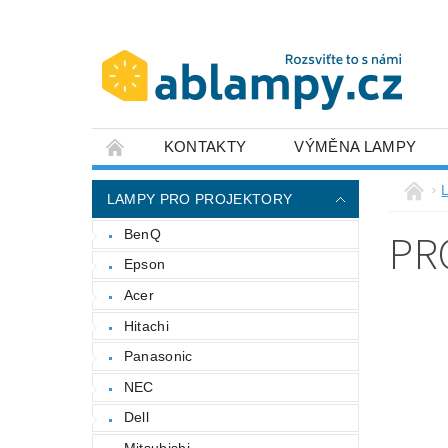
KONTAKTY
VÝMĚNA LAMPY
LAMPY PRO PROJEKTORY
PR
BenQ
Epson
Acer
Hitachi
Panasonic
NEC
Dell
Mitsubishi