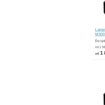
Lamp
M30
Do tý
1 
od