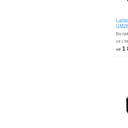
Lamp
UM2
Do tý
1 
od