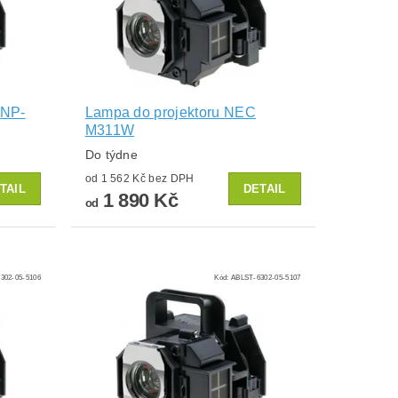
 NP-
Lampa do projektoru NEC
M311W
Do týdne
od 1 562 Kč bez DPH
TAIL
DETAIL
1 890 Kč
od
302-05-5106
Kód:
ABLST-6302-05-5107