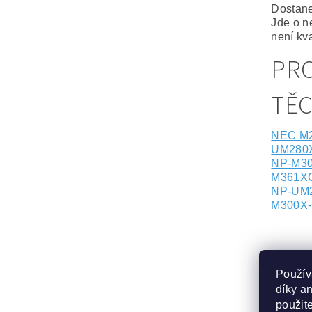
Dostane
Jde o n
není kva
PRO
TĚ
NEC M
UM280
NP-M3
M361X
NP-UM
M300X
SOUV
Použív
díky a
použit