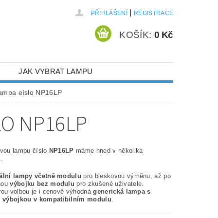
|
PŘIHLÁŠENÍ
REGISTRACE
KOŠÍK:
0 Kč
JAK VYBRAT LAMPU
lampa eíslo NP16LP
LO NP16LP
ovou lampu číslo
NP16LP
máme hned v několika
.
nální lampy včetně modulu
pro bleskovou výměnu, až po
nou
výbojku bez modulu
pro zkušené uživatele.
rou volbou je i cenově výhodná
generická lampa s
í výbojkou v kompatibilním modulu
.