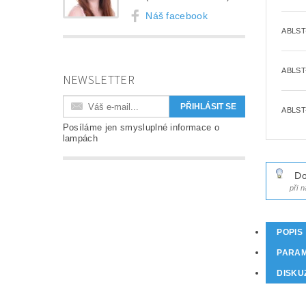
Náš facebook
ABLST
ABLST
NEWSLETTER
ABLST
Posíláme jen smysluplné informace o
lampách
Do
při 
POPIS
PARA
DISKU