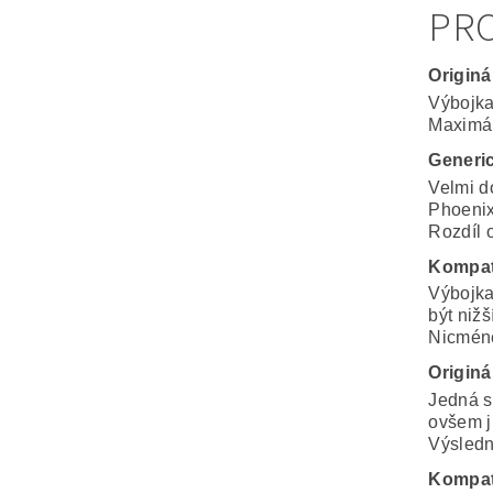
PRO
Originá
Výbojka
Maximál
Generi
Velmi d
Phoenix
Rozdíl o
Kompat
Výbojka
být nižš
Nicméně
Originá
Jedná s
ovšem j
Výsledná
Kompat