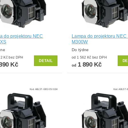
a do projektoru NEC
Lampa do projektoru NEC
0XS
M300W
dne
Do týdne
od 1 562 Kč bez DPH
od 1 562 Kč bez DPH
DETAIL
DE
890 Kč
1 890 Kč
od
Kód:
ABLST-6302-05-5104
Kód:
ABLST-6