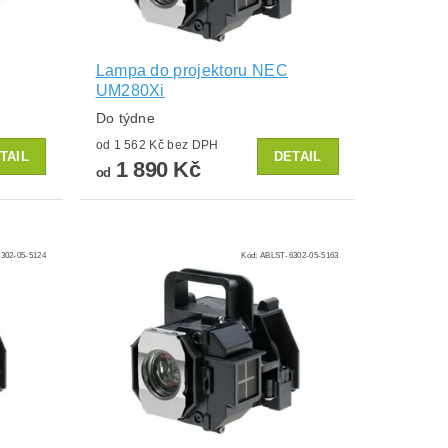
Lampa do projektoru NEC
UM280Xi
Do týdne
od 1 562 Kč bez DPH
TAIL
DETAIL
1 890 Kč
od
302-05-5124
Kód:
ABLST-6302-05-5163