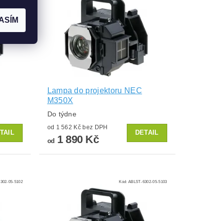
ASÍM
Lampa do projektoru NEC
M350X
Do týdne
od 1 562 Kč bez DPH
TAIL
DETAIL
1 890 Kč
od
302-05-5102
Kód:
ABLST-6302-05-5103