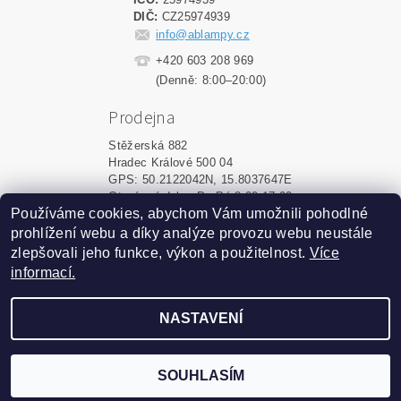
DIČ:
CZ25974939
info@ablampy.cz
+420 603 208 969
(Denně: 8:00–20:00)
Prodejna
Stěžerská 882
Hradec Králové 500 04
GPS: 50.2122042N, 15.8037647E
Otevírací doba: Po-Pá 8:00-17:00
Používáme cookies, abychom Vám umožnili pohodlné
prohlížení webu a díky analýze provozu webu neustále
Upravit nastavení cookies
2026 ©
ablampy.cz
, všechna práva vyhrazena
zlepšovali jeho funkce, výkon a použitelnost.
Více
informací.
Vytvořil Shoptet
NASTAVENÍ
Podle zákona o evidenci tržeb
je prodávající povinen
vystavit kupujícímu účtenku.
Zároveň je povinen
zaevidovat přijatou tržbu u
SOUHLASÍM
správce daně online; v
případě technického výpadku
pak nejpozději do 48 hodin.