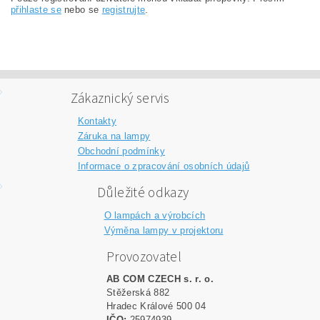
přihlaste se
nebo se
registrujte
.
Zákaznický servis
Kontakty
Záruka na lampy
Obchodní podmínky
Informace o zpracování osobních údajů
Důležité odkazy
O lampách a výrobcích
Výměna lampy v projektoru
Provozovatel
AB COM CZECH s. r. o.
Stěžerská 882
Hradec Králové 500 04
IČO:
25974939