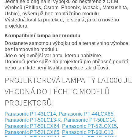
Jedná se o originální výbojku od některého z OEM
výrobců (Philips, Osram, Phoenix, Iwasaki, Matsushita,
Ushio), ovšem již bez montážního modulu.
Výsledná kvalita projekce, je stejná, jako u nového
projektoru.
Kompatibilní lampa bez modulu
Dostanete samotnou výbojku od alternativního výrobce,
bez lampového modulu.
Jde o nejlevnější variantu, kterou nabízíme.
Doporučujeme spíše do projektorů pro občasné použití,
nebo tam kde není kvalita projekce tak klíčová.
PROJEKTOROVÁ LAMPA TY-LA1000 JE
VHODNÁ DO TĚCHTO MODELŮ
PROJEKTORŮ:
Panasonic PT-43LC14
,
Panasonic PT-44LCX65
,
Panasonic PT-50LC13-K
,
Panasonic PT-50LC14
,
Panasonic PT-50LCX64
,
Panasonic PT-52LCX15
,
Panasonic PT-52LCX65
,
Panasonic PT-60LC13
,