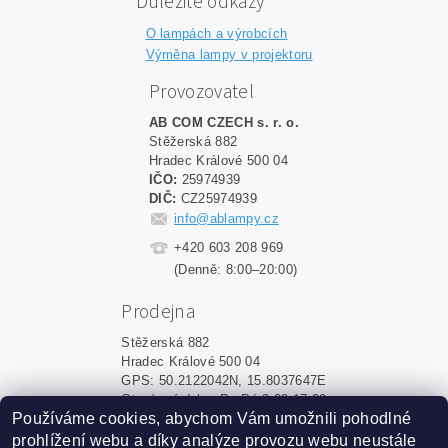
Důležité odkazy
O lampách a výrobcích
Výměna lampy v projektoru
Provozovatel
AB COM CZECH s. r. o.
Stěžerská 882
Hradec Králové 500 04
IČO:
25974939
DIČ:
CZ25974939
info@ablampy.cz
+420 603 208 969
(Denně: 8:00–20:00)
Prodejna
Stěžerská 882
Hradec Králové 500 04
GPS: 50.2122042N, 15.8037647E
Otevírací doba: Po-Pá 8:00-17:00
Používáme cookies, abychom Vám umožnili pohodlné
prohlížení webu a díky analýze provozu webu neustále