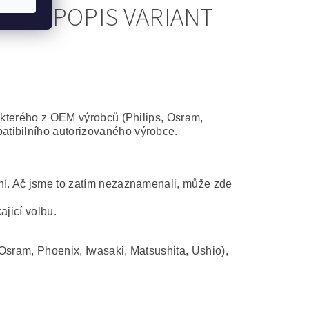
36 - POPIS VARIANT
některého z OEM výrobců (Philips, Osram,
atibilního autorizovaného výrobce.
ní. Ač jsme to zatím nezaznamenali, může zde
ajicí volbu.
Osram, Phoenix, Iwasaki, Matsushita, Ushio),