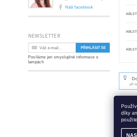
Náš facebook
ABLST
ABLST
NEWSLETTER
ABLST
Posíláme jen smysluplné informace o
lampách
Do
při 
POPIS
Použív
díky a
PARA
použit
DISKU
NAS