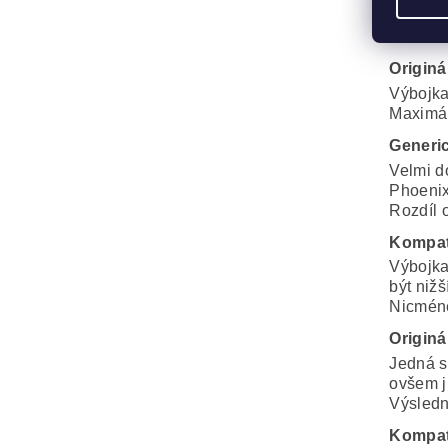
PRO
Originá
Výbojka
Maximál
Generi
Velmi d
Phoenix
Rozdíl o
Kompat
Výbojka
být nižš
Nicméně
Originá
Jedná s
ovšem j
Výsledná
Kompat