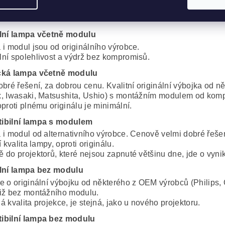
JEKTOROVÁ LAMPA V13H010L
lní lampa včetně modulu
 i modul jsou od originálního výrobce.
ní spolehlivost a výdrž bez kompromisů.
cká lampa včetně modulu
obré řešení, za dobrou cenu. Kvalitní originální výbojka od 
, Iwasaki, Matsushita, Ushio) s montážním modulem od komp
proti plnému originálu je minimální.
ibilní lampa s modulem
 i modul od alternativního výrobce. Cenově velmi dobré řeše
í kvalita lampy, oproti originálu.
 do projektorů, které nejsou zapnuté většinu dne, jde o vynik
lní lampa bez modulu
e o originální výbojku od některého z OEM výrobců (Philips, 
iž bez montážního modulu.
 kvalita projekce, je stejná, jako u nového projektoru.
ibilní lampa bez modulu