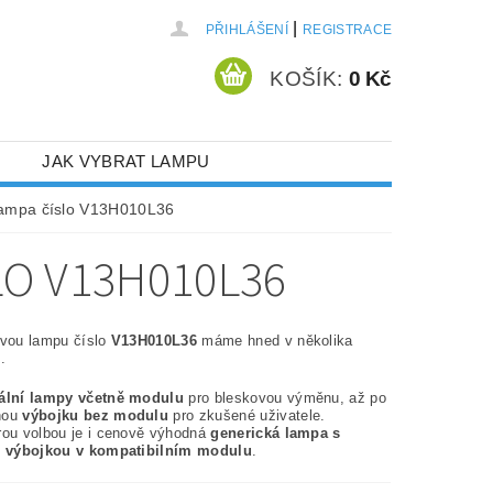
|
PŘIHLÁŠENÍ
REGISTRACE
KOŠÍK:
0 Kč
JAK VYBRAT LAMPU
lampa číslo V13H010L36
O V13H010L36
ovou lampu číslo
V13H010L36
máme hned v několika
.
nální lampy včetně modulu
pro bleskovou výměnu, až po
nou
výbojku bez modulu
pro zkušené uživatele.
rou volbou je i cenově výhodná
generická lampa s
í výbojkou v kompatibilním modulu
.