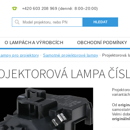
+420 603 208 969
O LAMPÁCH A VÝROBCÍCH
OBCHODNÍ PODMÍNKY
Lampy pro projektory
Samotné projektorové lampy
Projektorová 
OJEKTOROVÁ LAMPA ČÍSL
Projektor
variantách
Od
origi
samostat
Velmi dob
origináln