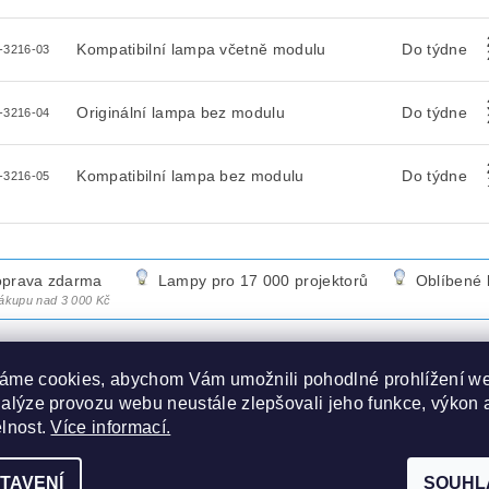
Kompatibilní lampa včetně modulu
Do týdne
-3216-03
Originální lampa bez modulu
Do týdne
-3216-04
Kompatibilní lampa bez modulu
Do týdne
-3216-05
prava zdarma
Lampy pro 17 000 projektorů
Oblíbené 
nákupu nad 3 000 Kč
áme cookies, abychom Vám umožnili pohodlné prohlížení w
nalýze provozu webu neustále zlepšovali jeho funkce, výkon 
METRY
elnost.
Více informací.
ZE
TAVENÍ
SOUHL