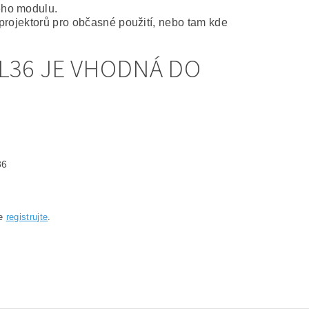
ého modulu.
projektorů pro občasné použití, nebo tam kde
L36 JE VHODNÁ DO
36
se
registrujte
.