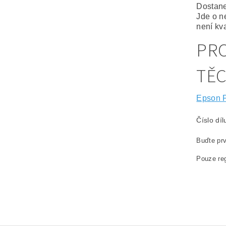
Dostane
Jde o n
není kva
PRO
TĚ
Epson 
Číslo dí
Buďte prv
Pouze reg