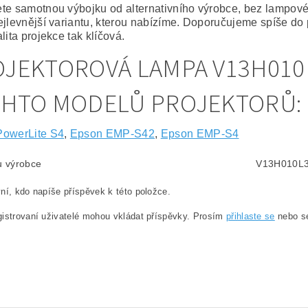
te samotnou výbojku od alternativního výrobce, bez lampov
ejlevnější variantu, kterou nabízíme. Doporučujeme spíše do 
lita projekce tak klíčová.
JEKTOROVÁ LAMPA V13H010
CHTO MODELŮ PROJEKTORŮ:
PowerLite S4
,
Epson EMP-S42
,
Epson EMP-S4
lu výrobce
V13H010L
ní, kdo napíše příspěvek k této položce.
istrovaní uživatelé mohou vkládat příspěvky. Prosím
přihlaste se
nebo 