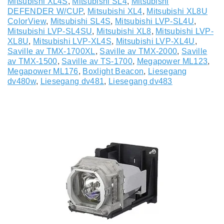
Mitsubishi XL4S
,
Mitsubishi SL4
,
Mitsubishi
DEFENDER W/CUP
,
Mitsubishi XL4
,
Mitsubishi XL8U
ColorView
,
Mitsubishi SL4S
,
Mitsubishi LVP-SL4U
,
Mitsubishi LVP-SL4SU
,
Mitsubishi XL8
,
Mitsubishi LVP-
XL8U
,
Mitsubishi LVP-XL4S
,
Mitsubishi LVP-XL4U
,
Saville av TMX-1700XL
,
Saville av TMX-2000
,
Saville
av TMX-1500
,
Saville av TS-1700
,
Megapower ML123
,
Megapower ML176
,
Boxlight Beacon
,
Liesegang
dv480w
,
Liesegang dv481
,
Liesegang dv483