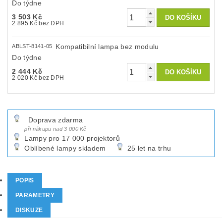
Do týdne
3 503 Kč
2 895 Kč bez DPH
Kompatibilní lampa bez modulu
ABLST-8141-05
Do týdne
2 444 Kč
2 020 Kč bez DPH
Doprava zdarma
při nákupu nad 3 000 Kč
Lampy pro 17 000 projektorů
Oblíbené lampy skladem
25 let na trhu
POPIS
PARAMETRY
DISKUZE