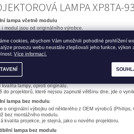
JEKTOROVÁ LAMPA XP8TA-930
lní lampa včetně modulu
 i modul jsou od originálního výrobce.
ní spolehlivost a výdrž bez kompromisů.
áme cookies, abychom Vám umožnili pohodlné prohlížení w
cká lampa včetně modulu
nalýze provozu webu neustále zlepšovali jeho funkce, výkon 
obré řešení, za dobrou cenu. Kvalitní originální výbojka od 
elnost.
Více informací.
, Iwasaki, Matsushita, Ushio) s montážním modulem od komp
proti plnému originálu je minimální.
TAVENÍ
SOUHL
ibilní lampa s modulem
 i modul od alternativního výrobce. Cenově velmi dobré řeše
í kvalita lampy, oproti originálu.
 do projektorů, které nejsou zapnuté většinu dne, jde o vynik
lní lampa bez modulu
e o originální výbojku od některého z OEM výrobců (Philips, 
iž bez montážního modulu.
 kvalita projekce, je stejná, jako u nového projektoru.
ibilní lampa bez modulu