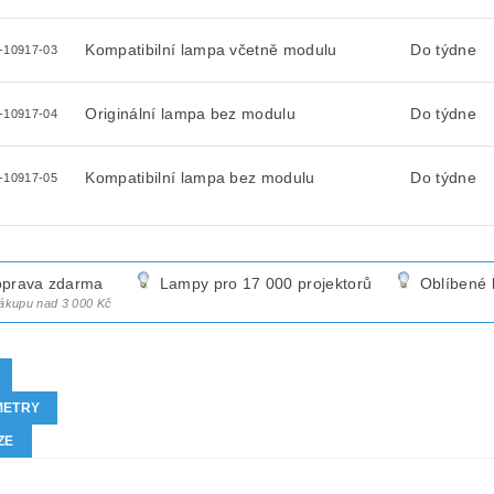
Kompatibilní lampa včetně modulu
Do týdne
-10917-03
Originální lampa bez modulu
Do týdne
-10917-04
Kompatibilní lampa bez modulu
Do týdne
-10917-05
prava zdarma
Lampy pro 17 000 projektorů
Oblíbené 
nákupu nad 3 000 Kč
METRY
ZE