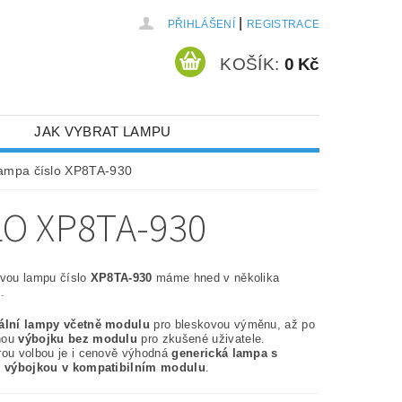
|
PŘIHLÁŠENÍ
REGISTRACE
KOŠÍK:
0 Kč
JAK VYBRAT LAMPU
lampa číslo XP8TA-930
O XP8TA-930
ovou lampu číslo
XP8TA-930
máme hned v několika
.
nální lampy včetně modulu
pro bleskovou výměnu, až po
nou
výbojku bez modulu
pro zkušené uživatele.
rou volbou je i cenově výhodná
generická lampa s
í výbojkou v kompatibilním modulu
.