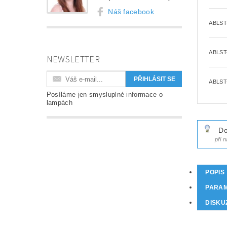
Náš facebook
ABLST
ABLST
NEWSLETTER
ABLST
Posíláme jen smysluplné informace o
lampách
Do
při 
POPIS
PARA
DISKU