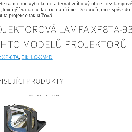
te samotnou výbojku od alternativního výrobce, bez lampov
ejlevnější variantu, kterou nabízíme. Doporučujeme spíše do 
lita projekce tak klíčová.
JEKTOROVÁ LAMPA XP8TA-93
CHTO MODELŮ PROJEKTORŮ:
t XP-8TA
,
Eiki LC-XM4D
ISEJÍCÍ PRODUKTY
Kód:
ABLST-10917-03-8348