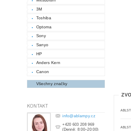
3M
Toshiba
Optoma
Sony
Sanyo
HP
Anders Kern
Canon
Všechny značky
ZVO
KONTAKT
ABLST
info
@
ablampy.cz
+420 603 208 969
ABLST
(Denně: 8:00–20:00)