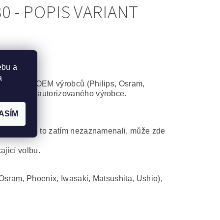
 - POPIS VARIANT
ebu a
a
některého z OEM výrobců (Philips, Osram,
atibilního autorizovaného výrobce.
ASÍM
ní. Ač jsme to zatím nezaznamenali, může zde
ajicí volbu.
Osram, Phoenix, Iwasaki, Matsushita, Ushio),