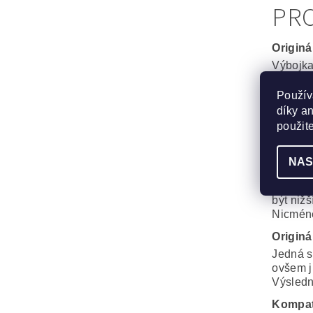
PRO
Originá
Výbojka
Maximál
Použív
Generi
díky a
Velmi d
použit
Phoenix
Rozdíl o
NAS
Kompat
Výbojka
být nižš
Nicméně
Originá
Jedná s
ovšem j
Výsledná
Kompat