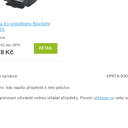
 do projektoru Boxlight
TA
dne
od 726 Kč bez DPH
DETAIL
8 Kč
lu výrobce
XP8TA-930
ní, kdo napíše příspěvek k této položce.
istrovaní uživatelé mohou vkládat příspěvky. Prosím
přihlaste se
nebo 