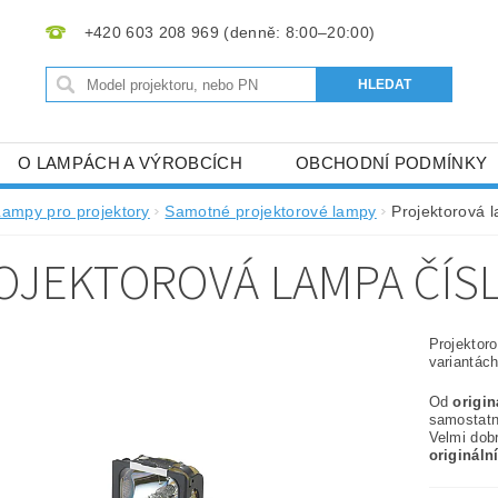
+420 603 208 969
O LAMPÁCH A VÝROBCÍCH
OBCHODNÍ PODMÍNKY
Lampy pro projektory
Samotné projektorové lampy
Projektorová 
OJEKTOROVÁ LAMPA ČÍSL
Projektor
variantách
Od
origi
samostat
Velmi dob
origináln