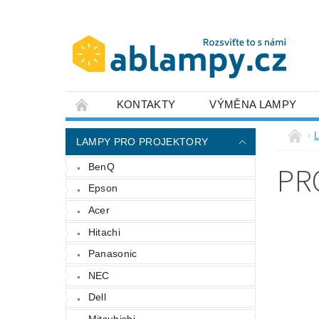
KONTAKTY
VÝMĚNA LAMPY
LAMPY PRO PROJEKTORY
PR
BenQ
Epson
Acer
Hitachi
Panasonic
NEC
Dell
Mitsubishi