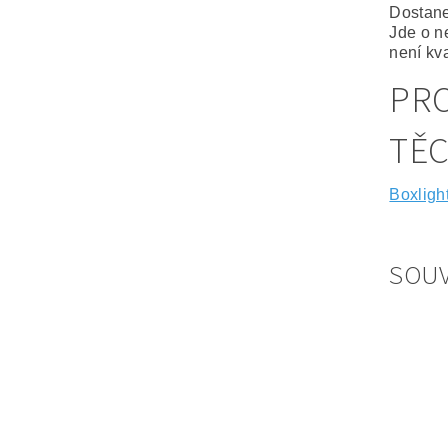
Dostane
Jde o n
není kva
PRO
TĚ
Boxligh
SOUV