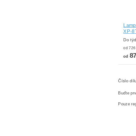
Lampa
XP-8
Do tý
87
od
Číslo dí
Buďte prv
Pouze reg