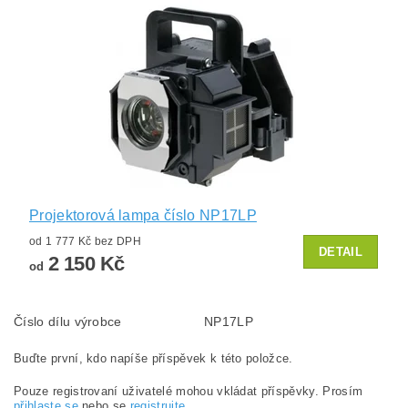
Projektorová lampa číslo NP17LP
od 1 777 Kč bez DPH
DETAIL
2 150 Kč
od
Číslo dílu výrobce
NP17LP
Buďte první, kdo napíše příspěvek k této položce.
Pouze registrovaní uživatelé mohou vkládat příspěvky. Prosím
přihlaste se
nebo se
registrujte
.