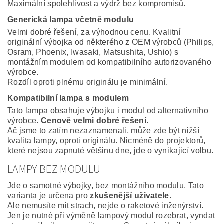
Maximální spolehlivost a výdrž bez kompromisů.
Generická lampa včetně modulu
Velmi dobré řešení, za výhodnou cenu. Kvalitní
originální výbojka od některého z OEM výrobců (Philips,
Osram, Phoenix, Iwasaki, Matsushita, Ushio) s
montážním modulem od kompatibilního autorizovaného
výrobce.
Rozdíl oproti plnému originálu je minimální.
Kompatibilní lampa s modulem
Tato lampa obsahuje výbojku i modul od alternativního
výrobce.
Cenově velmi dobré řešení
.
Ač jsme to zatím nezaznamenali, může zde být nižší
kvalita lampy, oproti originálu. Nicméně do projektorů,
které nejsou zapnuté většinu dne, jde o vynikajicí volbu.
LAMPY BEZ MODULU
Jde o samotné výbojky, bez montážního modulu. Tato
varianta je určena pro
zkušenější uživatele
.
Ale nemusíte mít strach, nejde o raketové inženýrství.
Jen je nutné při výměně lampový modul rozebrat, vyndat