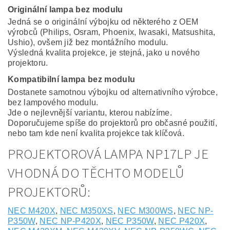
Originální lampa bez modulu
Jedná se o originální výbojku od některého z OEM
výrobců (Philips, Osram, Phoenix, Iwasaki, Matsushita,
Ushio), ovšem již bez montážního modulu.
Výsledná kvalita projekce, je stejná, jako u nového
projektoru.
Kompatibilní lampa bez modulu
Dostanete samotnou výbojku od alternativního výrobce,
bez lampového modulu.
Jde o nejlevnější variantu, kterou nabízíme.
Doporučujeme spíše do projektorů pro občasné použití,
nebo tam kde není kvalita projekce tak klíčová.
PROJEKTOROVÁ LAMPA NP17LP JE
VHODNÁ DO TĚCHTO MODELŮ
PROJEKTORŮ:
NEC M420X
,
NEC M350XS
,
NEC M300WS
,
NEC NP-
P350W
,
NEC NP-P420X
,
NEC P350W
,
NEC P420X
,